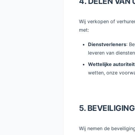
4. DELEN VAN
Wij verkopen of verhure
met:
Dienstverleners
: B
leveren van diensten
Wettelijke autoritei
wetten, onze voorwa
5. BEVEILIGI
Wij nemen de beveiligin