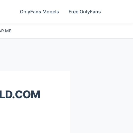
OnlyFans Models
Free OnlyFans
AR ME
RLD.COM