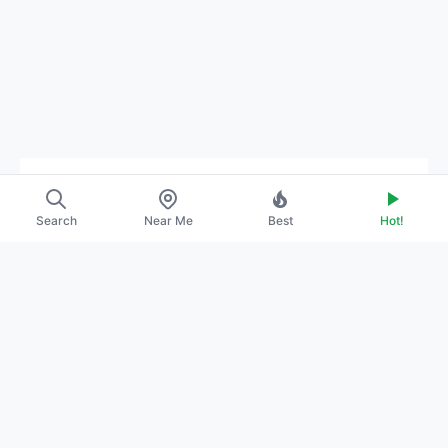
→
ABOUT US
Search
Near Me
Best
Hot!
→
CONTACT
→
PROMOTE YOUR PROFILE
→
PRIVACY POLICY
→
TERMS OF SERVICE