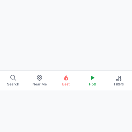
Search
Near Me
Best
Hot!
Filters
→
ABOUT US
→
CONTACT
→
PROMOTE YOUR PROFILE