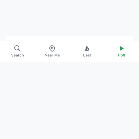
→
ABOUT US
Search
Near Me
Best
Hot!
→
CONTACT
→
PROMOTE YOUR PROFILE
→
PRIVACY POLICY
→
TERMS OF SERVICE