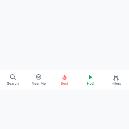
Search
Near Me
Best
Hot!
Filters
→
ABOUT US
→
CONTACT
→
PROMOTE YOUR PROFILE