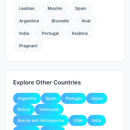
Lesbian
Muslim
Spain
Argentina
Brunette
Anal
India
Portugal
Asiática
Pregnant
Explore Other Countries
Argentina
Spain
Portugal
Japan
Bolivia
Venezuela
Bosnia and Herzegovina
Chile
India