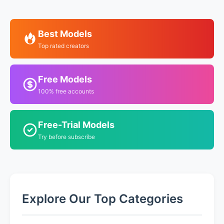
Best Models
Top rated creators
Free Models
100% free accounts
Free-Trial Models
Try before subscribe
Explore Our Top Categories