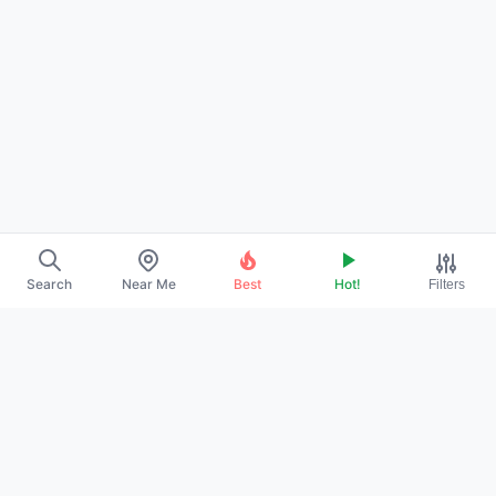
Search
Near Me
Best
Hot!
Filters
→
ABOUT US
→
CONTACT
→
PROMOTE YOUR PROFILE