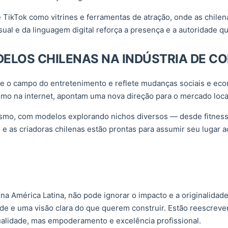
e TikTok como vitrines e ferramentas de atração, onde as chile
ual e da linguagem digital reforça a presença e a autoridade q
DELOS CHILENAS NA INDÚSTRIA DE C
e o campo do entretenimento e reflete mudanças sociais e eco
mo na internet, apontam uma nova direção para o mercado local
mo, com modelos explorando nichos diversos — desde fitness e l
e as criadoras chilenas estão prontas para assumir seu lugar ao
 América Latina, não pode ignorar o impacto e a originalidad
ade e uma visão clara do que querem construir. Estão reescrev
sualidade, mas empoderamento e excelência profissional.