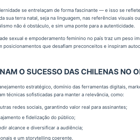
dernidade se entrelaçam de forma fascinante — e isso se refle
 sua terra natal, seja na linguagem, nas referências visuais ou
lismo não é obstáculo, e sim uma ponte para a autenticidade.
dade sexual e empoderamento feminino no país traz um peso imp
posicionamentos que desafiam preconceitos e inspiram autoco
ONAM O SUCESSO DAS CHILENAS NO 
anejamento estratégico, domínio das ferramentas digitais, mark
zam técnicas sofisticadas para manter a relevância, como:
as redes sociais, garantindo valor real para assinantes;
jamento e fidelização do público;
r alcance e diversificar a audiência;
onais e um storytelling coerente.